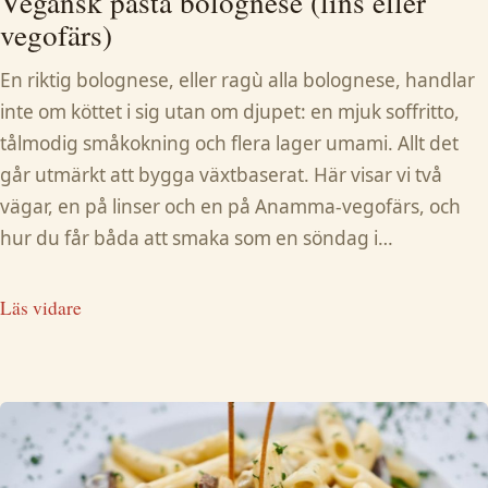
Vegansk pasta bolognese (lins eller
vegofärs)
En riktig bolognese, eller ragù alla bolognese, handlar
inte om köttet i sig utan om djupet: en mjuk soffritto,
tålmodig småkokning och flera lager umami. Allt det
går utmärkt att bygga växtbaserat. Här visar vi två
vägar, en på linser och en på Anamma-vegofärs, och
hur du får båda att smaka som en söndag i…
Läs vidare