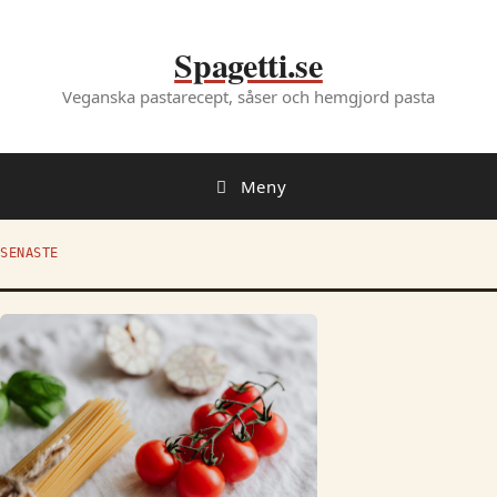
Hoppa
till
Spagetti.se
innehåll
Veganska pastarecept, såser och hemgjord pasta
Meny
SENASTE