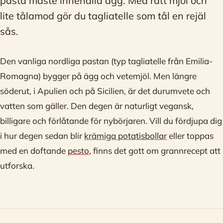
pasta måste innehålla ägg. Med rätt mjöl och
lite tålamod gör du tagliatelle som tål en rejäl
sås.
Den vanliga nordliga pastan (typ tagliatelle från Emilia-
Romagna) bygger på ägg och vetemjöl. Men längre
söderut, i Apulien och på Sicilien, är det durumvete och
vatten som gäller. Den degen är naturligt vegansk,
billigare och förlåtande för nybörjaren. Vill du fördjupa dig
i hur degen sedan blir
krämiga potatisbollar
eller toppas
med en doftande
pesto
, finns det gott om grannrecept att
utforska.