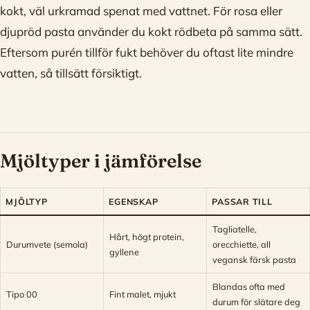
kokt, väl urkramad spenat med vattnet. För rosa eller
djupröd pasta använder du kokt rödbeta på samma sätt.
Eftersom purén tillför fukt behöver du oftast lite mindre
vatten, så tillsätt försiktigt.
Mjöltyper i jämförelse
MJÖLTYP
EGENSKAP
PASSAR TILL
Tagliatelle,
Hårt, högt protein,
Durumvete (semola)
orecchiette, all
gyllene
vegansk färsk pasta
Blandas ofta med
Tipo 00
Fint malet, mjukt
durum för slätare deg