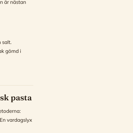
en är nästan
 salt.
sak gömd i
sk pasta
etoderna:
 En vardagslyx