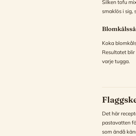
Silken tofu mi
smaklös i sig,
Blomkålsså
Koka blomkålsb
Resultatet bli
varje tugga.
Flaggske
Det här recep
pastavatten fö
som ändå känn