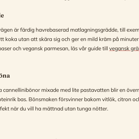
de
vägen är färdig havrebaserad matlagningsgrädde, till exe
att koka utan att skära sig och ger en mild kräm på minuter.
 baser och vegansk parmesan, läs vår guide till
vegansk grä
böna
a cannellinibönor mixade med lite pastavatten blir en öve
teinrik bas. Bönsmaken försvinner bakom vitlök, citron o
ekt när du vill ha mättnad utan tunga nötter.