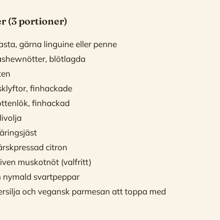
r (3 portioner)
asta, gärna linguine eller penne
cashewnötter, blötlagda
ten
sklyftor, finhackade
ottenlök, finhackad
ivolja
äringsjäst
ärskpressad citron
riven muskotnöt (valfritt)
h nymald svartpeppar
ersilja och vegansk parmesan att toppa med