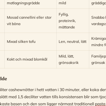
matlagningsgrädde
mild
gräddig
Fyllig,
Mosad cannellini eller stor
Snabba 
proteinrik,
vit böna
vardags
mättande
Krämiga
Mixad silken tofu
Len, neutral, lätt
mindre f
Mild, lätt,
Familjep
Kokt och mixad blomkål
grönsaksrik
grönsak
dde
iliter cashewnötter i hett vatten i 30 minuter, eller koka d
lätt med 1,5 deciliter vatten tills konsistensen blir som tjo
ikaste basen och den som ligger närmast traditionell
pasta