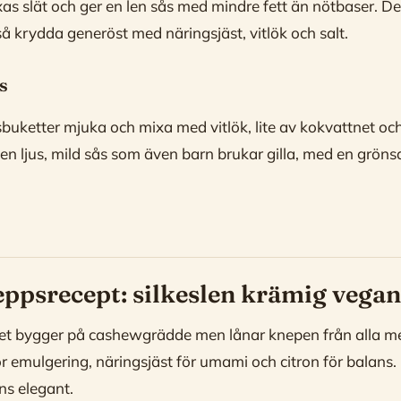
xas slät och ger en len sås med mindre fett än nötbaser. D
 så krydda generöst med näringsjäst, vitlök och salt.
s
uketter mjuka och mixa med vitlök, lite av kokvattnet och
r en ljus, mild sås som även barn brukar gilla, med en grön
ppsrecept: silkeslen krämig vegan
tet bygger på cashewgrädde men lånar knepen från alla m
r emulgering, näringsjäst för umami och citron för balans.
s elegant.