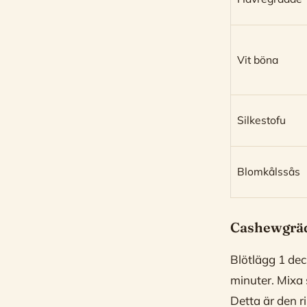
Vit böna
Silkestofu
Blomkålssås
Cashewgrä
Blötlägg 1 dec
minuter. Mixa s
Detta är den r