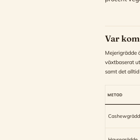
Var kom
Mejerigrädde ä
växtbaserat utn
samt det alltid
METOD
Cashewgräd
Havregrädde