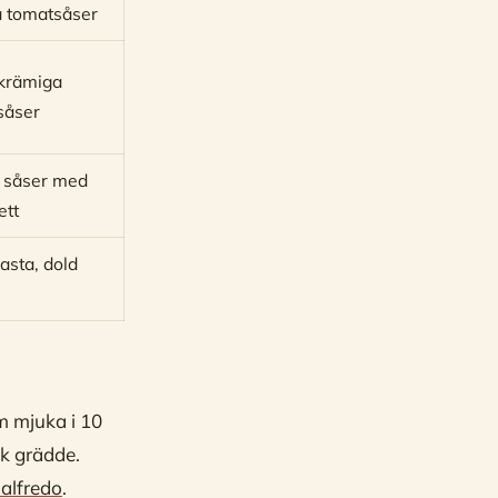
a tomatsåser
krämiga
såser
 såser med
ett
asta, dold
em mjuka i 10
ck grädde.
 alfredo
.