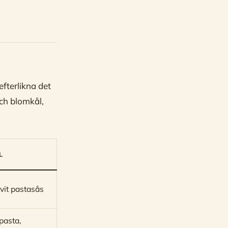
efterlikna det
och blomkål,
L
 vit pastasås
pasta,