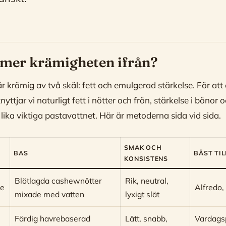
mer krämigheten ifrån?
r krämig av två skäl: fett och emulgerad stärkelse. För att 
yttjar vi naturligt fett i nötter och frön, stärkelse i bönor 
 lika viktiga pastavattnet. Här är metoderna sida vid sida.
SMAK OCH
BAS
BÄST TIL
KONSISTENS
Blötlagda cashewnötter
Rik, neutral,
de
Alfredo,
mixade med vatten
lyxigt slät
Färdig havrebaserad
Lätt, snabb,
Vardags