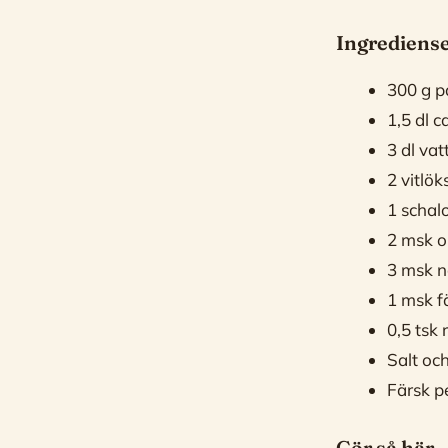
Ingrediense
300 g p
1,5 dl 
3 dl vat
2 vitlök
1 schal
2 msk ol
3 msk n
1 msk f
0,5 tsk 
Salt oc
Färsk p