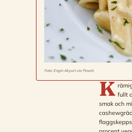
Foto: Engin Akyurt via Pexels
K
rämig
fullt
smak och mi
cashewgrädd
flaggskeppsr
procent veg