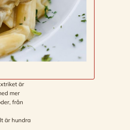
triket är
 med mer
der, från
lt är hundra