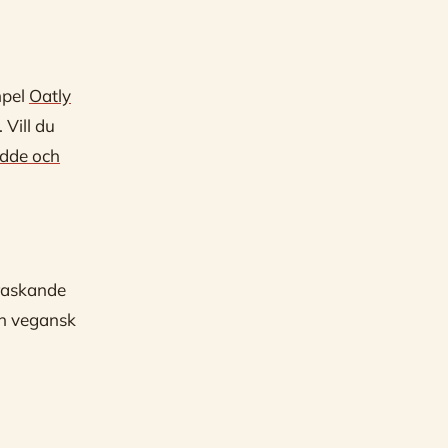
mpel
Oatly
 Vill du
dde och
rraskande
ch vegansk