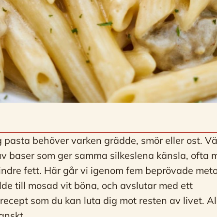
 pasta behöver varken grädde, smör eller ost. Väx
 av baser som ger samma silkeslena känsla, ofta
ndre fett. Här går vi igenom fem beprövade meto
e till mosad vit böna, och avslutar med ett
ecept som du kan luta dig mot resten av livet. Al
anskt.