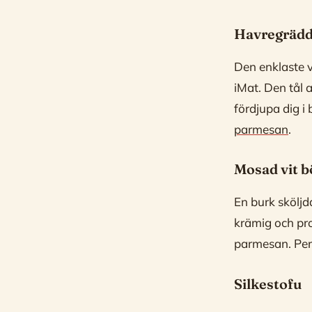
Havregräd
Den enklaste 
iMat. Den tål 
fördjupa dig i
parmesan
.
Mosad vit 
En burk sköljd
krämig och pro
parmesan. Perf
Silkestofu