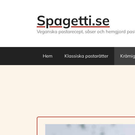
Hoppa
till
Spagetti.se
innehåll
Veganska pastarecept, såser och hemgjord pas
Hem
Klassiska pastarätter
Krämig